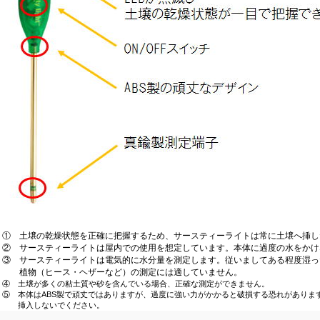
① 土壌の乾燥状態を正確に把握するため、サースティーライトは常に土壌へ挿し
② サースティーライトは屋内での使用を想定しています。本体に過度の水をかけ
③ サースティーライトは電気的に水分量を測定します。従いましてある程度湿っ
植物（ヒース・ヘザーなど）の測定には適していません。
④ 土壌が多くの粘土質や砂を含んでいる場合、正確な測定ができません。
⑤ 本体はABS製で頑丈ではありますが、過度に強い力がかかると破損する恐れがありま
挿入しないでください。