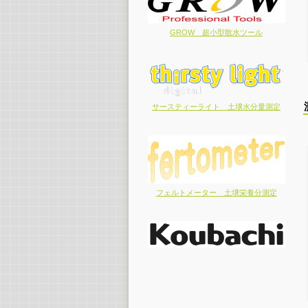
GROW 超小型散水ツール
サースティーライト 土壌水分量測定
フェルトメーター 土壌栄養分測定